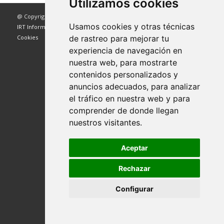
Utilizamos cookies
@ Copyright - Ayuntamiento de Picón - Diseñado y programado por
Usamos cookies y otras técnicas
IRT Informática
-
Aviso Legal
-
Política de Privacidad
-
Política de
de rastreo para mejorar tu
Cookies
experiencia de navegación en
nuestra web, para mostrarte
contenidos personalizados y
anuncios adecuados, para analizar
el tráfico en nuestra web y para
comprender de donde llegan
nuestros visitantes.
Aceptar
Rechazar
Configurar