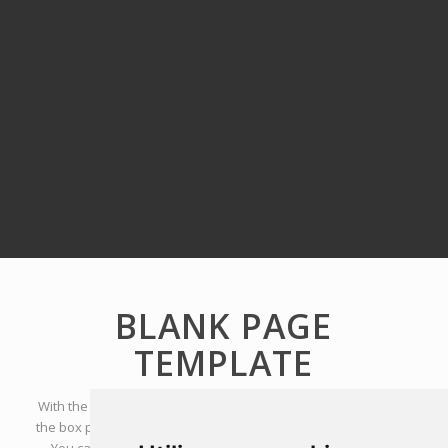
BLANK PAGE
TEMPLATE
With the Blank Page Template you can build interesting out of
the box pages like, coming soon or maintenance mode pages.