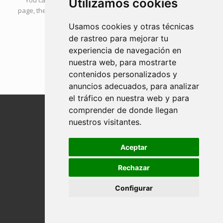
You can use all the elements and shortcodes of a normal
Utilizamos cookies
page, the only difference is that neither header nor footer are
displayed
Usamos cookies y otras técnicas
de rastreo para mejorar tu
experiencia de navegación en
Back to theme demo
nuestra web, para mostrarte
contenidos personalizados y
anuncios adecuados, para analizar
el tráfico en nuestra web y para
comprender de donde llegan
nuestros visitantes.
Aceptar
Rechazar
Configurar