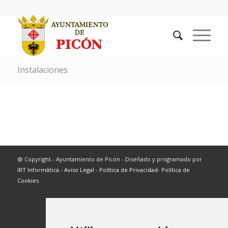
Instalaciones
@ Copyright - Ayuntamiento de Picón - Diseñado y programado por
IRT Informática
-
Aviso Legal
-
Política de Privacidad
-
Política de
Cookies