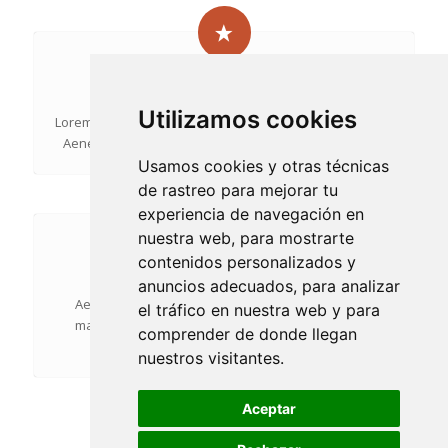
A NEW STAR
Utilizamos cookies
Lorem ipsum dolor sit amet, consectetuer adipiscing elit.
Aenean
commodo ligula
eget dolor. Aenean massa.
Usamos cookies y otras técnicas
de rastreo para mejorar tu
experiencia de navegación en
nuestra web, para mostrarte
contenidos personalizados y
GOTTA LOVE IT
anuncios adecuados, para analizar
Aenean massa. Cum sociis natoque penatibus et
el tráfico en nuestra web y para
magnis dis
parturient montes
, nascetur ridiculus
comprender de donde llegan
mus. Lorem ipsum dolor sit amet
nuestros visitantes.
Aceptar