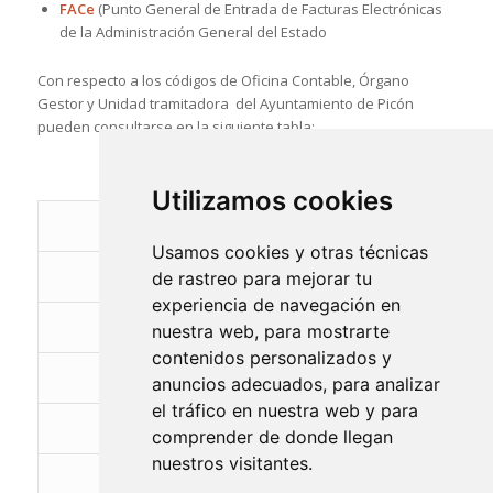
FACe
(Punto General de Entrada de Facturas Electrónicas
de la Administración General del Estado
Con respecto a los códigos de Oficina Contable, Órgano
Gestor y Unidad tramitadora del Ayuntamiento de Picón
pueden consultarse en la siguiente tabla:
CÓD. DIR3
Utilizamos cookies
OFICINA CONTABLE
Usamos cookies y otras técnicas
L01130625
de rastreo para mejorar tu
experiencia de navegación en
ÓRG. GESTOR
nuestra web, para mostrarte
contenidos personalizados y
L01130625
anuncios adecuados, para analizar
el tráfico en nuestra web y para
UNIDAD TRAMITACIÓN
comprender de donde llegan
nuestros visitantes.
L01130625